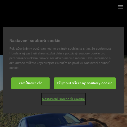
1 / 62
"
Nastavení souborů cookie
Pokračováním v používání těchto stránek souhlasíte s tím, že společnost
Honda a její partneři shromažďují data a používají soubory cookie pro
personalizaci reklam, funkce sociálních médií a měření. Další informace a
aktualizace můžete kdykoli zjistit kliknutím na položku Nastavení souborů
cookie
Zamítnout vše
Přijmout všechny soubory cookie
Nastavení souborů cookie